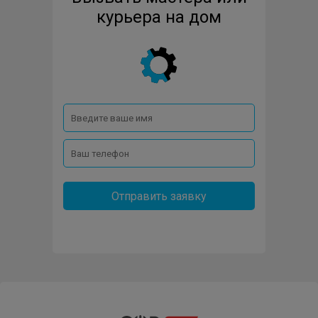
EURONORD
FAURA
FRICO
FUBAG
курьера на дом
GENERAL-CLIMATE
GENERAL
HYUNDAI
IGC
INGCO
JAX
KRATON
LORIOT
NEOCLIMA
NOIROT
OASIS
PRORAB
REDVERG
RODA
TEPLOMASH
Отправить заявку
THERMEX
WESTER
ZILON