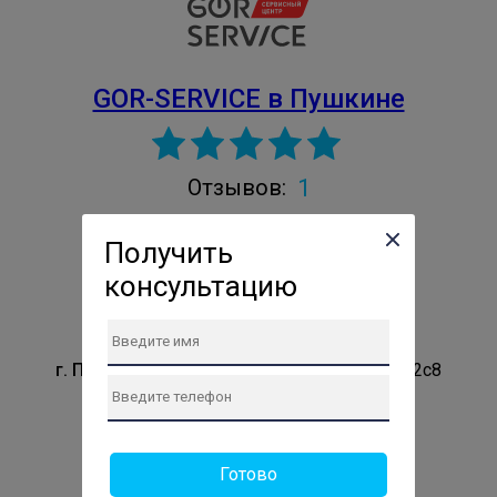
GOR-SERVICE в Пушкине
1
Отзывов:
Проверенный сервис
Получить
Авторизированный сервис
консультацию
Владелец подтверждён
г. Пушкино
Пушкино, Кудринское шоссе, 2с8
Телефон сервиса:
+7 (499) 286-80-36
Сайт: https://gor-service-pushkino.ru
Готово
ПН: 10:00-19:00