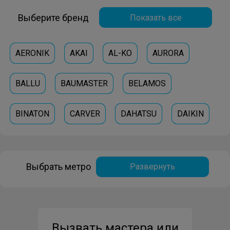
Выберите бренд
Показать все
AERONIK
AKAI
AL-KO
AURORA
BALLU
BAUMASTER
BELAMOS
BINATON
CARVER
DAHATSU
DAIKIN
DANTEX
DELFA
DELTA
DENZEL
Выбрать метро
Развернуть
DIMPLEX
EDON
ELECTROLUX
ELITECH
ELMOS
ENGY
EQUATION
Вызвать мастера или