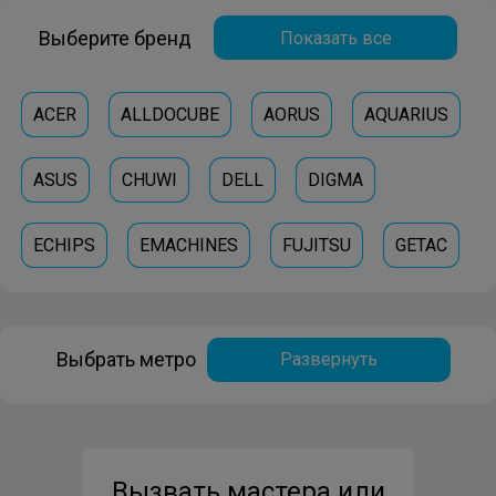
Выберите бренд
Показать все
ACER
ALLDOCUBE
AORUS
AQUARIUS
ASUS
CHUWI
DELL
DIGMA
ECHIPS
EMACHINES
FUJITSU
GETAC
GIGABYTE
GOOGLE
HAIER
HONOR
Выбрать метро
Развернуть
HP
HUAWEI
IRBIS
IRU
LENOVO
LG
MICROSOFT
MSI
PACKARD-BELL
Вызвать мастера или