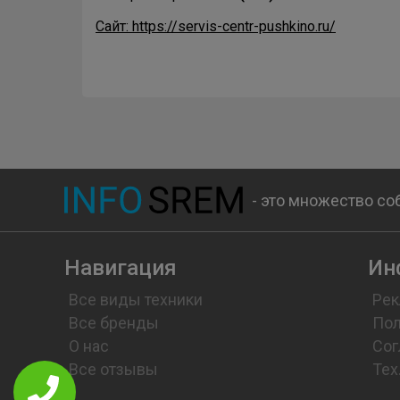
Сайт: https://servis-centr-pushkino.ru/
- это множество со
Навигация
Ин
Все виды техники
Рек
Все бренды
Пол
О нас
Сог
Все отзывы
Тех