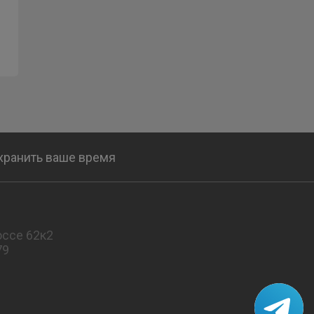
охранить ваше время
ссе 62к2
79