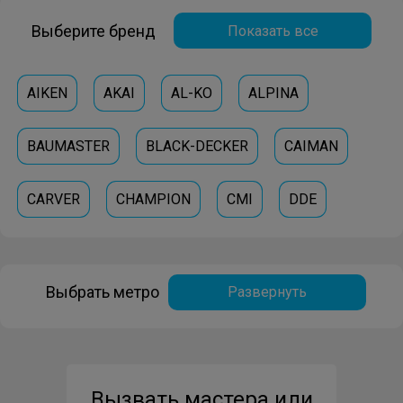
Выберите бренд
Показать все
AIKEN
AKAI
AL-KO
ALPINA
BAUMASTER
BLACK-DECKER
CAIMAN
CARVER
CHAMPION
CMI
DDE
DEFORT
DENZEL
DEWALT
ECHO
Выбрать метро
Развернуть
EFCO
ELITECH
ELMOS
FUBAG
GARDENA
GREENWORKS
HAMMER
Вызвать мастера или