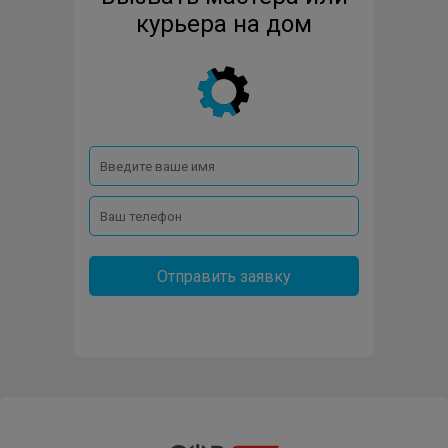
HONDA
HUSQVARNA
HUTER
KARCHER
курьера на дом
MTD
OASIS
OLEO-MAC
PATRIOT
PRORAB
RAWMID
REDBO
REDVERG
STIGA
VIKING
WILO
WIPER
Отправить заявку